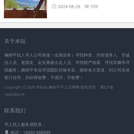
2024-08-29
570
关于本站
搁得平找人寻人公司承接（全国业务）寻找种类：失联债务人、非诚
信人员、老朋友、走失离家出走人员、寻找财产线索、寻找车辆等寻
找服务，搁得平专业寻找团队经验丰富、拥有各方渠道、到公司实体
签订合同，办好再收费，不成功，不收费！
Copyright © 2026 本站由
搁得平寻人启事网
版权所有
蜀ICP备
19002852号
联系我们
寻人找人服务请联系：
电话：18080 868999