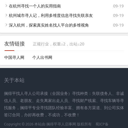
在杭州寻找一个人的实用指南
09-19
杭州城市寻人记，利用多维度信息寻找失联亲友
09-19
深入杭州，探索真实姓名找人平台的多维视角
09-19
友情链接
正规行业，权重≥2，出站≤20
中国寻人网
个人出书网
关于本站
搁得平找人寻人公司承接（全国业务）寻找种类：失联债务人、非诚
信人员、老朋友、走失离家出走人员、寻找财产线索、寻找车辆等寻
找服务，搁得平专业寻找团队经验丰富、拥有各方渠道、到公司实体
签订合同，办好再收费，不成功，不收费！
Copyright © 2026 本站由
搁得平寻人启事网
版权所有
蜀ICP备