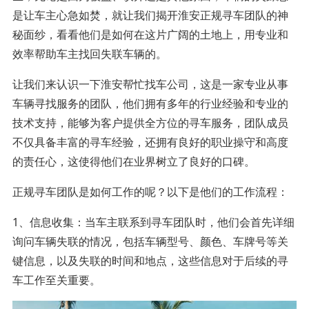
是让车主心急如焚，就让我们揭开淮安正规寻车团队的神
秘面纱，看看他们是如何在这片广阔的土地上，用专业和
效率帮助车主找回失联车辆的。
让我们来认识一下淮安帮忙找车公司，这是一家专业从事
车辆寻找服务的团队，他们拥有多年的行业经验和专业的
技术支持，能够为客户提供全方位的寻车服务，团队成员
不仅具备丰富的寻车经验，还拥有良好的职业操守和高度
的责任心，这使得他们在业界树立了良好的口碑。
正规寻车团队是如何工作的呢？以下是他们的工作流程：
1、信息收集：当车主联系到寻车团队时，他们会首先详细
询问车辆失联的情况，包括车辆型号、颜色、车牌号等关
键信息，以及失联的时间和地点，这些信息对于后续的寻
车工作至关重要。