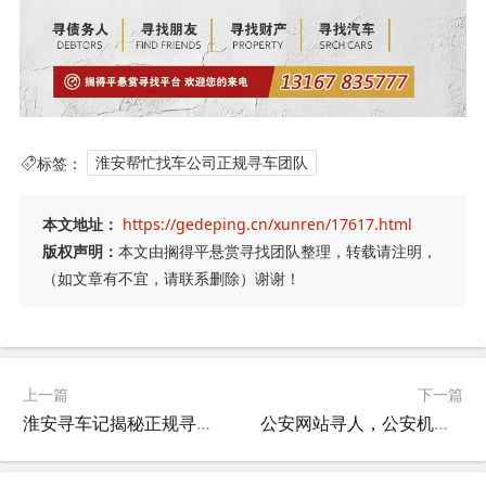
标签：
淮安帮忙找车公司正规寻车团队
本文地址：
https://gedeping.cn/xunren/17617.html
版权声明：
本文由搁得平悬赏寻找团队整理，转载请注明，
（如文章有不宜，请联系删除）谢谢！
上一篇
下一篇
淮安寻车记揭秘正规寻车团队如何高效找回失联车辆
公安网站寻人，公安机关寻人公告？