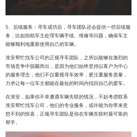
5、后续服务：寻车成功后，寻车团队还会提供一些后续服
务，比如协助车主处理车辆手续、维修等问题，确保车主
能够顺利地重新使用自己的车辆。
淮安帮忙找车公司的正规寻车团队，之所以能够在激烈的
市场竞争中脱颖而出，是因为他们始终坚持以客户为中心
的服务理念，他们不仅重视寻车效率，更注重服务质量，
力求让每一位车主都能在最短的时间内找回自己的爱车。
在淮安，如果你不幸遭遇车辆失联的情况，不妨考虑联系
淮安帮忙找车公司，他们的专业服务，或许能为你带来意
想不到的惊喜，正规寻车团队是你在车辆失联时最可靠的
帮手。