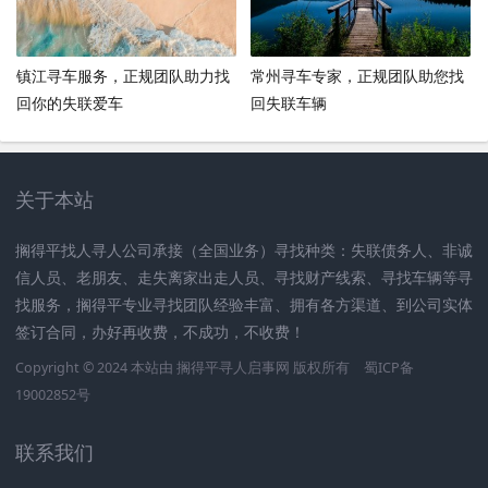
镇江寻车服务，正规团队助力找
常州寻车专家，正规团队助您找
回你的失联爱车
回失联车辆
关于本站
搁得平找人寻人公司承接（全国业务）寻找种类：失联债务人、非诚
信人员、老朋友、走失离家出走人员、寻找财产线索、寻找车辆等寻
找服务，搁得平专业寻找团队经验丰富、拥有各方渠道、到公司实体
签订合同，办好再收费，不成功，不收费！
Copyright © 2024 本站由
搁得平寻人启事网
版权所有
蜀ICP备
19002852号
联系我们