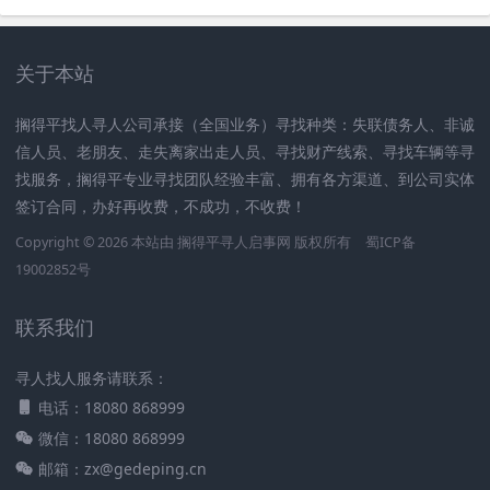
关于本站
搁得平找人寻人公司承接（全国业务）寻找种类：失联债务人、非诚
信人员、老朋友、走失离家出走人员、寻找财产线索、寻找车辆等寻
找服务，搁得平专业寻找团队经验丰富、拥有各方渠道、到公司实体
签订合同，办好再收费，不成功，不收费！
Copyright © 2026 本站由
搁得平寻人启事网
版权所有
蜀ICP备
19002852号
联系我们
寻人找人服务请联系：
电话：18080 868999
微信：18080 868999
邮箱：zx@gedeping.cn