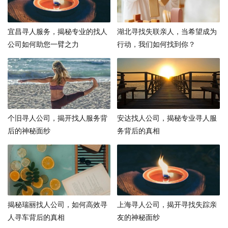
宜昌寻人服务，揭秘专业的找人
湖北寻找失联亲人，当希望成为
公司如何助您一臂之力
行动，我们如何找到你？
个旧寻人公司，揭开找人服务背
安达找人公司，揭秘专业寻人服
后的神秘面纱
务背后的真相
揭秘瑞丽找人公司，如何高效寻
上海寻人公司，揭开寻找失踪亲
人寻车背后的真相
友的神秘面纱