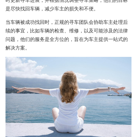
是尽快找回车辆，减少车主的损失和不便。
当车辆被成功找回时，正规的寻车团队会协助车主处理后
续的事宜，比如车辆的检查、维修，以及可能涉及的法律
问题，他们的服务是全方位的，旨在为车主提供一站式的
解决方案。