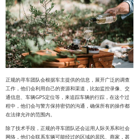
正规的寻车团队会根据车主提供的信息，展开广泛的调查
工作，他们会利用自己的资源和渠道，比如监控录像、交
通信息、车辆GPS定位等，来追踪车辆的行踪，在这个过
程中，他们会与警方保持密切的沟通，确保所有的操作都
在法律允许的范围内。
除了技术手段，正规的寻车团队还会运用人际关系和社会
网络，他们会联系车辆可能经过的区域的居民、商家，甚