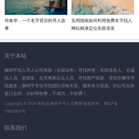
何春华，一个名字背后的寻人故
实用指南如何利用免费名字找人
事
网站精准定位失联亲友
关于本站
搁得平找人寻人公司承接（全国业务）寻找种类：失联债务人、非诚
信人员、老朋友、走失离家出走人员、寻找财产线索、寻找车辆等寻
找服务，搁得平专业寻找团队经验丰富、拥有各方渠道、到公司实体
签订合同，办好再收费，不成功，不收费！
Copyright © 2024 本站由
搁得平寻人启事网
版权所有
蜀ICP备
19002852号
联系我们