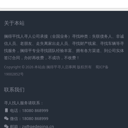
关于本站
搁得平找人寻人公司承接（全国业务）寻找种类：失联债务人、非诚
信人员、老朋友、走失离家出走人员、寻找财产线索、寻找车辆等寻
找服务，搁得平专业寻找团队经验丰富、拥有各方渠道、到公司实体
签订合同，办好再收费，不成功，不收费！
Copyright © 2026 本站由
搁得平寻人启事网
版权所有
蜀ICP备
19002852号
联系我们
寻人找人服务请联系：
电话：18080 868999
微信：18080 868999
邮箱：zx@gedeping.cn