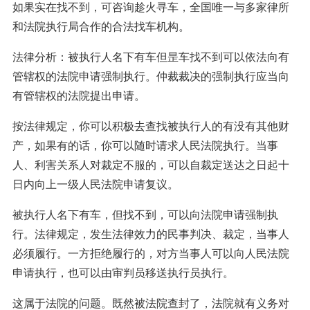
如果实在找不到，可咨询趁火寻车，全国唯一与多家律所
和法院执行局合作的合法找车机构。
法律分析：被执行人名下有车但昰车找不到可以依法向有
管辖权的法院申请强制执行。仲裁裁决的强制执行应当向
有管辖权的法院提出申请。
按法律规定，你可以积极去查找被执行人的有没有其他财
产，如果有的话，你可以随时请求人民法院执行。当事
人、利害关系人对裁定不服的，可以自裁定送达之日起十
日内向上一级人民法院申请复议。
被执行人名下有车，但找不到，可以向法院申请强制执
行。法律规定，发生法律效力的民事判决、裁定，当事人
必须履行。一方拒绝履行的，对方当事人可以向人民法院
申请执行，也可以由审判员移送执行员执行。
这属于法院的问题。既然被法院查封了，法院就有义务对