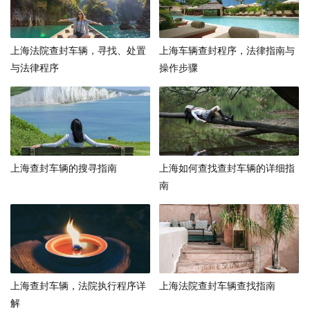
上海法院查封车辆，寻找、处置
上海车辆查封程序，法律指南与
与法律程序
操作步骤
上海查封车辆的搜寻指南
上海如何查找查封车辆的详细指
南
上海查封车辆，法院执行程序详
上海法院查封车辆查找指南
解