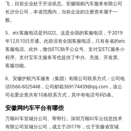
飞，目前企业处于开业状态。安徽喵购汽车服务有限公司
长沙分公司，本省范围内，当前企业的注册资本属于一
般。
5、etc客服电话是95022。这是全国的客服电话，于2019
年12月10日开通。此前没有全国客服电话，只有各省的etc
客服电话。此外，微信ETC助手公众号、支付宝ETC服务小
程序、支付宝车主服务等也提供了申办、充值、开发票、
客服功能。
6、安徽护航汽车服务（集团）有限公司联系方式：公司电
话0566-6025448，公司邮箱369174439@qq.com，该公
司在爱企查共有10条联系方式，其中有电话号码5条。
安徽网约车平台有哪些
万顺叫车宣城分公司、帮帮行。深圳万顺叫车云信息技术
有限公司宣城分公司，成立于2017年，位于安徽省宣城